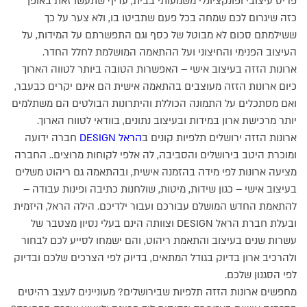
פריט עיצובי ופונקציונלי משמעותי בבית, עדיף שתעשו זאת באופן
כזה שיגרום לכם שמחה בכל פעם שתביטו בו, ולא צער על כך
ששילמתם סכום לא מבוטל של כסף וגם התפשרתם על המידות, על
העיצוב הפנימי והחיצוני ועל ההתאמה המושלמת לחלל החדר.
ארונות הזזה בעיצוב אישי – האפשרות הטובה ביותר לטווה הארוך
כיום ארונות הזזה מעוצבים בהתאמה אישית הם אינם יקרים כבעבר,
ואם מסתכלים על התמונה הכוללת והיתרונות הבולטים הם משתלמים
יותר מרכישת ארון במידות ובעיצוב נתונים, בוודאי לטווח הארוך.
ארונות הזזה ירושלים תלפיות קונים ב
הראל DESIGN
חברה ידועה
ומוכרת היטב בירושלים והסביבה, לה אלפי לקוחות מרוצים.. החברה
מציעה ארונות לפי מידה בהזמנה אישית, ובהתאמה גם ריהוט משלים
בעיצוב אישי – כגון שידות, מיטות, שולחנות כתיבה ופינות עבודה –
להתאמת החדש המושלם עבורכם ועבור ילדיכם. הילה הראל, היזמית
ובעלת חברת הראל DESIGN וצוותה הינם בעלי נסיון מצטבר של
עשרות שנים בעיצוב והתאמת ריהוט, והם ישמחו לסייע לכם לבחור
ולהרכיב ארון בדיוק בגודל המתאים, בדיוק לפי הצרכים שלכם ובדיוק
לפי הסגנון שלכם.
מחפשים ארונות הזזה תלפיות שבירושלים? מעוניינים לעצב רהיטים