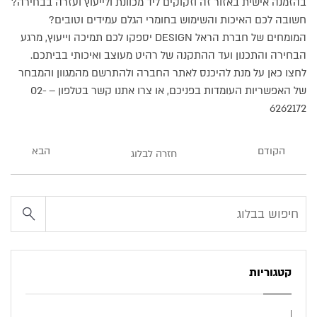
בהזמנה אישית באזור זה וזקוקים ליד מכוונת ולייעוץ ועזרה בבחירה?
חשובה לכם האיכות והשימוש בחומרי הגלם עמידים וטובים?
המומחים של חברת הראל DESIGN יספקו לכם תמיכה וייעוץ, מרגע
הבחירה והתכנון ועד ההתקנה של רהיט מעוצב ואיכותי בביתכם.
לחצו כאן על מנת להיכנס לאתר החברה ולהתרשם מהמגוון והמבחר
של האפשריות העומדות בפניכם, או צרו אתנו קשר בטלפון – 02-
6262172
הקודם
הבא
חזרה לבלוג
קטגוריות