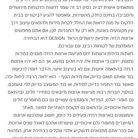
מותאמים אישית לבית. נסיון רב זה עומד לרשות הלקוחות מירושלים
והסביבה בחינם כחלק מהשירות, ומאפשר להגיע לביקורים בבית
הלקוח על מנת לראות את החלל, לקחת מידות ולהתאים עיצוב דרך
עין מקצועית בשטח, ולא רק על התכניות. לכן, אם אתם מחפשים
ארונות הזזה תלפיות ירושלים הראל DESIGN היא הבחירה
המומלצת של לקוחות רבים, וגם עבורכם.
רשתות גדולות ורשתות DIY מציעות ארונות הזזה מוכנים במידות
נתונות. ייתכן כי ארונות אלו יהיו זולים במעט, אך הם לא יהיו ארונות
הזזה בהתאמה אישית, וגם לא בעיצוב אישי, והדבר דומה לרכישת
בגד שאיננו תואם בדיוק את מידות הגוף – הוא יראה הרבה פחות יפה,
מאשר בגד התפור בדיוק למידות, או בגד המעוצב בדיוק לפי טעמכם.
בנוסף, חברות רבות מציעות ארונות מיובאים במחירי זולים, ובהתאם
גם חומרי הגלם, הפרזול, והמנגנונים עשויים גם הם מחומרים זולים
ופחות איכותיים, ובהתאם גם תקופת האחריות למוצר. מאחר
והמנגנונים בארונות הזזה פעילים כל הזמן, חשוב שתרכשו ארונות
המיוצרים מחומרי גלם איכותיים, שישרתו אתכם לאורך שנים ארוכות.
אם כבר אתם מתכוונים להשקיע אלפי שקלים בבחירת ארון, המהווה