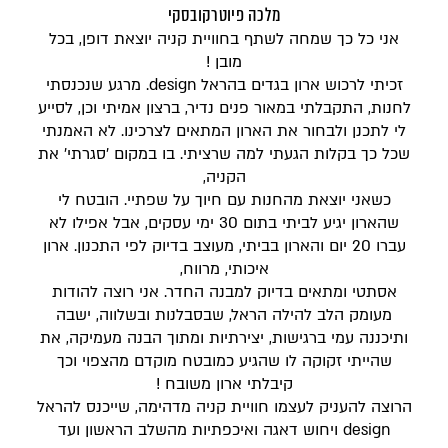
מלכה פיוטרקובסקי
אני כל כך שמחה לשתף בחוויית קניה יוצאת דופן, בכל
מובן !
זכיתי לרכוש ארון בגדים בהראל design. מרגע שנכנסתי
לחנות, התקבלתי במאור פנים נדיר, ברצון אמיתי וכן, לסייע
לי לתכנן ולבחור את הארון המתאים לצרכינו. לא האמנתי
שכל כך בקלות הגעתי למה שרציתי. בו במקום 'סגרתי' את
הקניה,
כשאני יוצאת מהחנות עם חיוך על שפתיי. הובטח לי
שהארון יגיע לביתי בתום 30 ימי עסקים, אבל אפילו לא
עברו 20 יום והארון בביתי, מעוצב בדיוק לפי התכנון. ארון
איכותי, מרווח,
אסתטי ומתאים בדיוק למבנה החדר. אני רוצה להודות
מעומק הלב להילה הראל, שבסבלנות ובשלווה, ישבה
ותיכננה עמי ברגישות, יצירתיות ומתוך הבנה מעמיקה, את
שהייתי זקוקה לו שהגיע כמובטח מוקדם מהצפוי וכך
קיבלתי ארון משובח !
הרוצה להעניק לעצמו חוויית קניה מדהימה, שייכנס להראל
design ויחוש דאגה ואיכפתיות מהשלב הראשון ועד